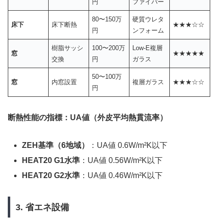
円
ファイバー
80〜150万
硬質ウレタ
床下
床下断熱
★★★☆☆
円
ンフォーム
樹脂サッシ
100〜200万
Low-E複層
窓
★★★★★
交換
円
ガラス
50〜100万
窓
内窓設置
複層ガラス
★★★☆☆
円
断熱性能の指標：UA値（外皮平均熱貫流率）
ZEH基準（6地域）
：UA値 0.6W/m²K以下
HEAT20 G1水準
：UA値 0.56W/m²K以下
HEAT20 G2水準
：UA値 0.46W/m²K以下
3. 省エネ設備