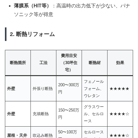
薄膜系（HIT等）
：高温時の出力低下が少ない、パナ
ソニック等が得意
2. 断熱リフォーム
費用目安
断熱箇所
工法
（30坪住
断熱材
効果
宅）
フェノール
200〜300万
外壁
外張り断熱
フォーム、
★★★★★
円
ウレタン
グラスウー
150〜250万
外壁
充填断熱
ル、セルロ
★★★★☆
円
ース
50〜100万
セルロース
屋根・天井
吹込み断熱
★★★★☆