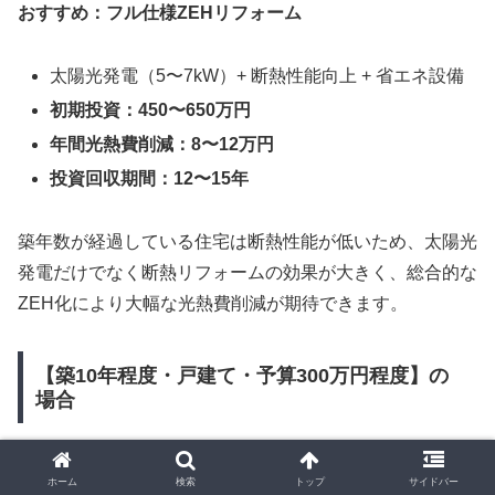
おすすめ：フル仕様ZEHリフォーム
太陽光発電（5〜7kW）+ 断熱性能向上 + 省エネ設備
初期投資：450〜650万円
年間光熱費削減：8〜12万円
投資回収期間：12〜15年
築年数が経過している住宅は断熱性能が低いため、太陽光
発電だけでなく断熱リフォームの効果が大きく、総合的な
ZEH化により大幅な光熱費削減が期待できます。
【築10年程度・戸建て・予算300万円程度】の
場合
おすすめ：太陽光発電メイン + 部分断熱
ホーム
検索
トップ
サイドバー