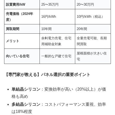
設置費用/kW
25〜35万円
20〜30万円
売電価格（2024年
16円/kWh
10円/kWh（税込）
度）
買取期間
10年間
20年間
余剰電力売電、住宅
全量売電可能、長期
メリット
用補助金対象
間買取
屋根面積が大きい住
向いている住宅
一般的な戸建て住宅
宅
【専門家が教える】パネル選択の重要ポイント
単結晶シリコン
：変換効率が高い（20%以上）が価
格も高め
多結晶シリコン
：コストパフォーマンス重視、効率
は18%程度