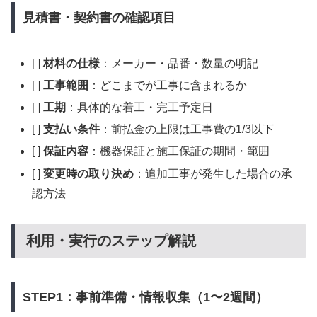
見積書・契約書の確認項目
[ ]
材料の仕様
：メーカー・品番・数量の明記
[ ]
工事範囲
：どこまでが工事に含まれるか
[ ]
工期
：具体的な着工・完工予定日
[ ]
支払い条件
：前払金の上限は工事費の1/3以下
[ ]
保証内容
：機器保証と施工保証の期間・範囲
[ ]
変更時の取り決め
：追加工事が発生した場合の承
認方法
利用・実行のステップ解説
STEP1：事前準備・情報収集（1〜2週間）