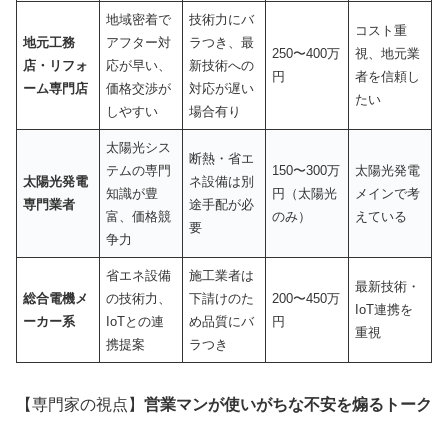
地域密着で
技術力にバ
コスト重
地元工務
アフター対
ラつき、最
250〜400万
視、地元業
店・リフォ
応が早い、
新技術への
円
者を信頼し
ーム専門店
価格交渉が
対応が遅い
たい
しやすい
場合有り
太陽光シス
断熱・省エ
テムの専門
150〜300万
太陽光発電
太陽光発電
ネ設備は別
知識が豊
円（太陽光
メインで考
専門業者
途手配が必
富、価格競
のみ）
えている
要
争力
省エネ設備
施工業者は
最新技術・
総合電機メ
の技術力、
下請けのた
200〜450万
IoT連携を
ーカー系
IoTとの連
め品質にバ
円
重視
携提案
ラつき
【専門家の視点】
営業マンが使いがちな不安を煽るトーク