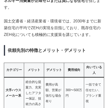
ネルギー消費量が正味ゼロまたは負になる住宅
を指しま
す。
国土交通省・経済産業省・環境省では、2030年までに新
築住宅の平均でZEHの実現を目指しており、既存住宅の
ZEH化についても積極的に支援策を講じています。
依頼先別の特徴とメリット・デメリット
向いている
カテゴリー
メリット
デメリット
費用傾向
人
総合的な提
費用が高
一括で全て
案力、充実
大手ハウス
額、営業が
300〜500万
任せたい、
したアフタ
メーカー系
強引な場合
円
ブランド重
ー保証、技
有り
視
術力の高さ