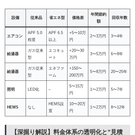
年間節約
設備
従来品
省エネ型
価格差
回収年数
額
APF 5.0
APF 6.5
+5〜10万
エアコン
2〜3万円
3〜4年
程度
以上
円
ガス従来
エコキュ
+20〜30
給湯器
3〜5万円
6〜8年
型
ート
万円
ガス従来
エネファ
+150〜
給湯器
5〜8万円
20〜25年
型
ーム
200万円
5〜15万
照明
LED化
–
1〜2万円
5〜7年
円
HEMS設
10〜20万
HEMS
なし
1〜2万円
8〜12年
置
円
【深掘り解説】料金体系の透明化と”見積