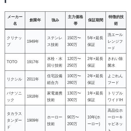
メーカー
主力価格
特徴的技
創業年
強み
保証期間
名
帯
術
洗エール
クリナッ
ステンレ
150万〜
5年+延長
1949年
レンジフ
プ
ス技術
300万
保証
ード
水栓・水
120万〜
2年+延長
きれい除
TOTO
1917年
回り技術
250万
保証
菌水
住宅設備
100万〜
2年+延長
よごれん
リクシル
2011年
総合力
280万
保証
フード
パナソニ
家電連携
130万〜
1年+延長
トリプル
1918年
ック
技術
300万
保証
ワイドIH
高品位ホ
タカラス
ホーロー
90万〜
10年(ホ
ーローキ
タンダー
1909年
技術
200万
ーロー)
ャビネッ
ド
ト